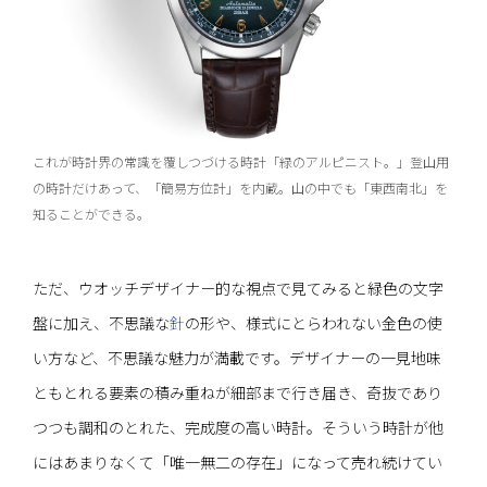
これが時計界の常識を覆しつづける時計「緑のアルピニスト。」登山用
の時計だけあって、「簡易方位計」を内蔵。山の中でも「東西南北」を
知ることができる。
ただ、ウオッチデザイナー的な視点で見てみると緑色の文字
盤に加え、不思議な
針
の形や、様式にとらわれない金色の使
い方など、不思議な魅力が満載です。デザイナーの一見地味
ともとれる要素の積み重ねが細部まで行き届き、奇抜であり
つつも調和のとれた、完成度の高い時計。そういう時計が他
にはあまりなくて「唯一無二の存在」になって売れ続けてい