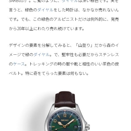
SARB017）。ご覧のように、
ダイヤル
は深い緑色です。実を
言うと、緑色の
ダイヤル
をした時計は、なかなか売れないん
です。でも、この緑色のアルピニストだけは例外的に、発売
から20年以上にわたり売れ続けています。
デザインの要素を分解してみると、「山登り」だから森のイ
メージで緑の
ダイヤル
。で、堅牢性も必要だからステンレス
の
ケース
。トレッキングの時の服や靴と相性のいい茶色の皮
ベルト。特に奇をてらった要素は何もない。