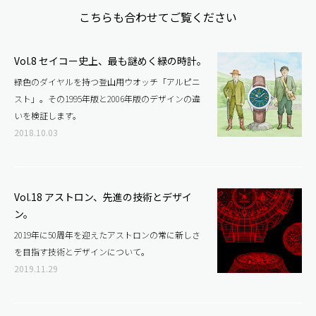
こちらも合わせてご覧ください
b
Vol.8 セイコー史上、最も謎めく緑の時計。
o
緑色のダイヤルを持つ登山用ウオッチ「アルピニ
スト」。その1995年版と2006年版のデザインの違
o
いを検証します。
2018.10.03
k
Vol.18 アストロン、先進の技術とデザイ
ン。
2019年に50周年を迎えたアストロンの常に新しさ
を目指す技術とデザインについて。
2019.11.29