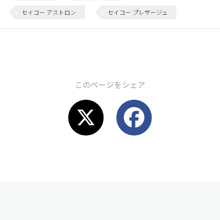
セイコー アストロン
セイコー プレザージュ
このページをシェア
X
F
a
c
e