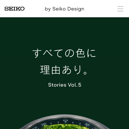
メ
ニ
ュ
ー