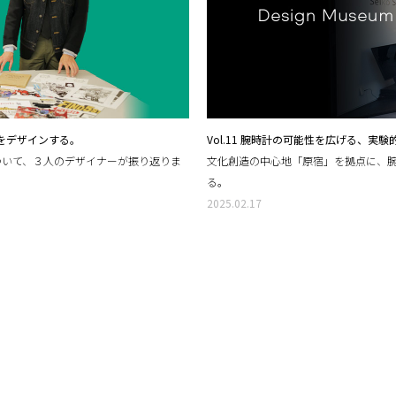
体験をデザインする。
Vol.11 腕時計の可能性を広げる、実験
ついて、３人のデザイナーが振り返りま
文化創造の中心地「原宿」を拠点に、
る。
2025.02.17