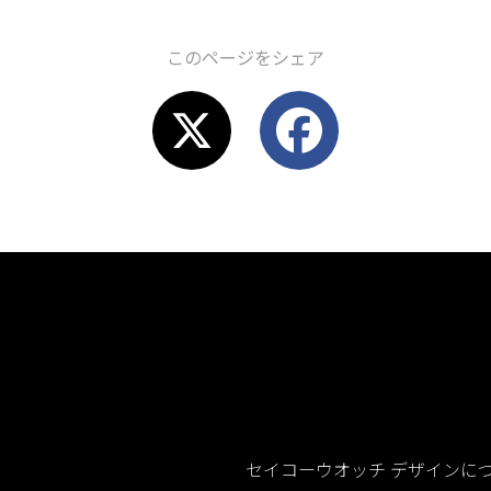
このページをシェア
X
F
a
c
e
b
o
セイコーウオッチ デザインに