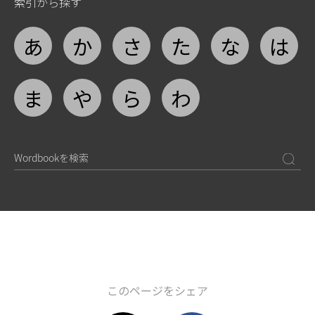
索引から探す
あ
か
さ
た
な
は
ま
や
ら
わ
このページをシェア