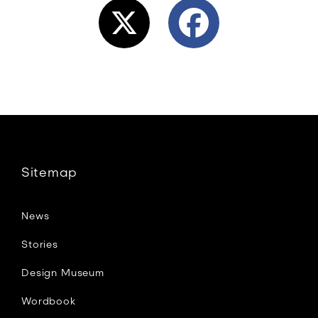
X
F
a
c
e
Sitemap
b
News
o
Stories
Design Museum
o
Wordbook