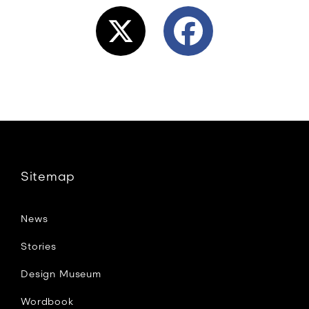
X
F
a
c
e
Sitemap
b
News
o
Stories
Design Museum
o
Wordbook