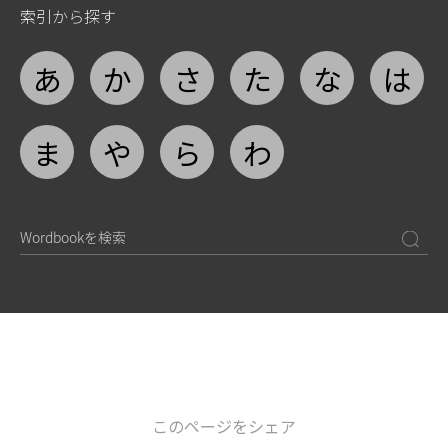
索引から探す
あ
か
さ
た
な
は
ま
や
ら
わ
このページをシェア