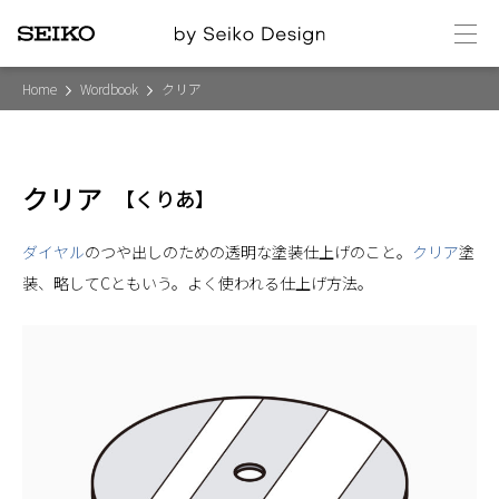
メ
ニ
ュ
ー
Home
Wordbook
クリア
クリア
【
くりあ
】
ダイヤル
のつや出しのための透明な塗装仕上げのこと。
クリア
塗
装、略してCともいう。よく使われる仕上げ方法。