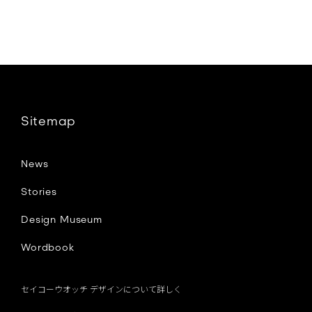
a
c
e
Sitemap
b
News
o
Stories
Design Museum
o
Wordbook
k
セイコーウオッチ デザインについて詳しく