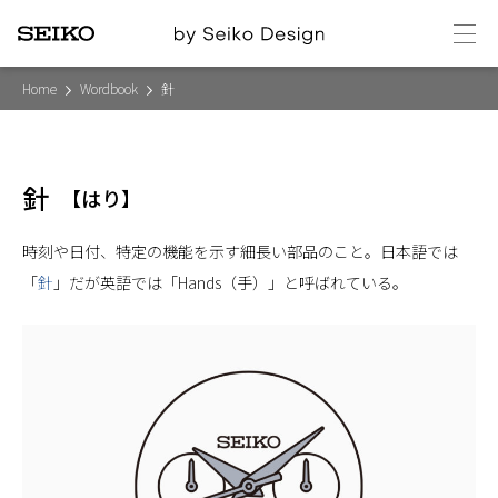
メ
ニ
ュ
ー
Home
Wordbook
針
針
【
はり
】
時刻や日付、特定の機能を示す細長い部品のこと。日本語では
「
針
」だが英語では「Hands（手）」と呼ばれている。