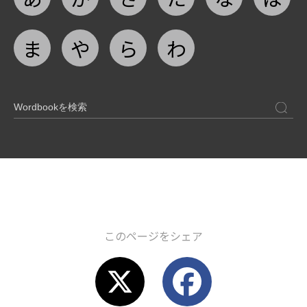
ま
や
ら
わ
このページをシェア
X
F