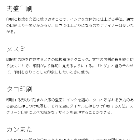
肉盛印刷
印刷と乾燥を交互に繰り返すことで、インクを立体的に仕上げる手法。通常
の印刷より手間がかかるが、目立つ仕上がりになるのでデザイナーは使いた
がる。
ヌスミ
印刷用の版を作成するときの錯視補正テクニック。文字の内側の角を鋭く切
り抜くことで、印刷がより鮮明に見えるようにする。「ヒゲ」と組み合わせ
て、印刷をきりっとした印象にしたいときに使う。
タコ印刷
印刷する形状が刻まれた版の盤面にインクを詰め、タコと呼ばれる弾力のあ
る部品に押しつけ転写し、それを更にダイヤルに押しつけ印刷する方法。ス
クリーン印刷に比べて細かなデザインを表現することができる。
カンまた
２本のカンの間の部分のことを説明する際の呼称。２本の足の間だから又