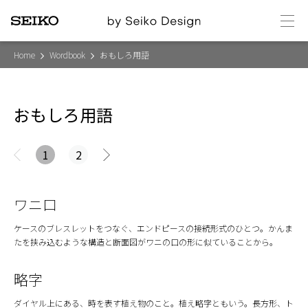
メ
ニ
ュ
ー
Home
Wordbook
おもしろ用語
おもしろ用語
1
2
次
ペ
ー
ジ
ワニ口
へ
»
ケースのブレスレットをつなぐ、エンドピースの接続形式のひとつ。かんま
たを挟み込むような構造と断面図がワニの口の形に似ていることから。
略字
ダイヤル上にある、時を表す植え物のこと。植え略字ともいう。長方形、ト