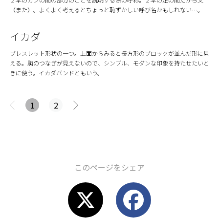
（また）。よくよく考えるとちょっと恥ずかしい呼び名かもしれない…。
イカダ
ブレスレット形状の一つ。上面からみると長方形のブロックが並んだ形に見
える。駒のつなぎが見えないので、シンプル、モダンな印象を持たせたいと
きに使う。イカダバンドともいう。
1
2
次
ペ
ー
ジ
へ
»
このページをシェア
X
F