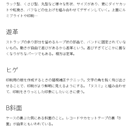
ラック型、くさび型、丸型など様々な形状、サイズがあり、更にダイヤカッ
トや虹挽き、バフなどの仕上げを組み合わせてデザインしていく。上面にル
ミブライトや印刷…
遊革
ストラップの余り部分を留めるループ状の部品で、バンドに固定されていな
いもの。動きが自由で遊びがあるから遊革という。遊びすぎてどこかに居な
くなりがちなパーツでもある。相方は定革。
ヒゲ
印刷用の版を作成するときの錯視補正テクニック。文字の角を鋭く飛び出さ
せることで、印刷がより鮮明に見えるようにする。「ヌスミ」と組み合わせ
て、印刷をきりっとした印象にしたいときに使う。
B斜面
ケースの裏ぶた側にある斜面のこと。レコードやカセットテープの裏「B
面」が由来ともいわれている。