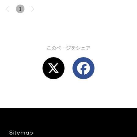
1
このページをシェア
X
F
a
c
e
Sitemap