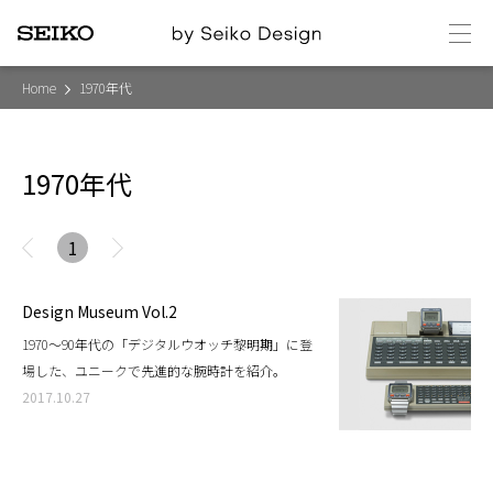
メ
ニ
ュ
ー
Home
1970年代
1970年代
1
Design Museum Vol.2
1970〜90年代の「デジタルウオッチ黎明期」に登
場した、ユニークで先進的な腕時計を紹介。
2017.10.27